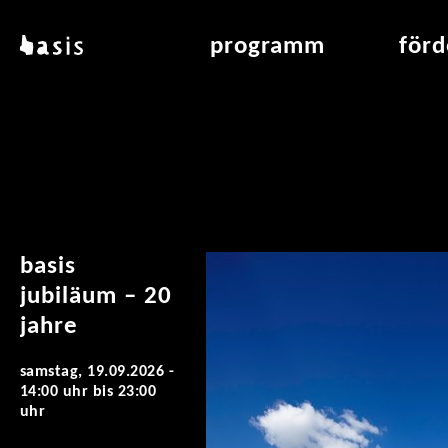
direkt zum inhalt
basis
programm
för
über basis
übersicht & archiv
raumve
standorte
vermittlung
air_fran
kontakt
leseraum
air_off
publikationen
basis
jubiläum – 20
jahre
samstag, 19.09.2026 -
14:00 uhr
bis
23:00
uhr