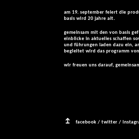
am 19. september feiert die produ
basis wird 20 jahre alt.
gemeinsam mit den von basis gef
einblicke in aktuelles schaffen s
und führungen laden dazu ein, a
begleitet wird das programm von
wir freuen uns darauf, gemeinsam
facebook
/
twitter
/
instag