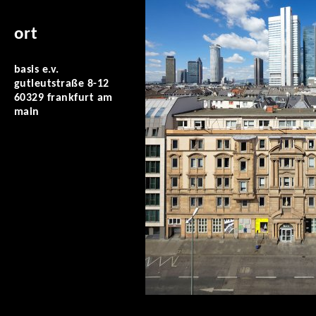
ort
basis e.v.
gutleutstraße 8-12
60329 frankfurt am
main