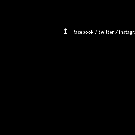
facebook
/
twitter
/
instag