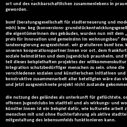
ort und des nachbarschaftlichen zusammenlebens in prau
geworden.
bsmf (beratungsgesellschaft für stadterneuerung und mod
mbh) bzw. keg (konversions- grundstückentwicklungsgesel
die eigentümerinnen des gebäudes, wurden nun mit dem „
preis für innovation und gemeinsinn im wohnungsbau“ der
landesregierung ausgezeichnet. wir gratulieren bsmf bzw.
unseren kooperationspartner:innen vor ort, dem frankfurt
soziale heimstätten und dem jugendclub praunheim, und f
teil dieses beispielhaften projektes der willkommenskultu
integration schutzbedürftiger menschen zu sein. ohne die
verschiedenen sozialen und künstlerischen initiativen und
konstruktive zusammenarbeit aller beteiligten wäre das vi
und jetzt ausgezeichnete projekt nicht zustande gekomme
die nutzung des geländes als unterkunft für geflüchtete, or
offenen jugendclubs im stadtteil und als wirkungs- und w
künstler:innen ist ein beispiel dafür, wie kulturelle arbeit
menschen mit und ohne fluchterfahrung als aktive stadtte
mitgestaltung des lebensumfelds funktionieren kann.