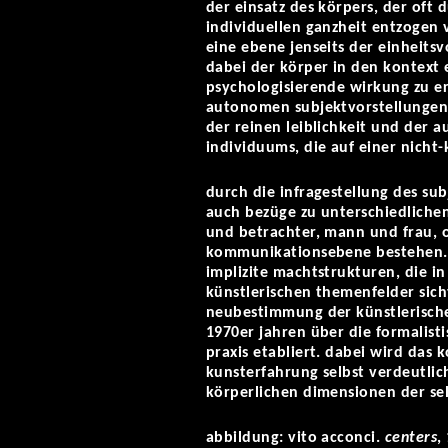
der einsatz des körpers, der oft
individuellen ganzheit entzogen v
eine ebene jenseits der einheits
dabei der körper in den kontext 
psychologisierende wirkung zu er
autonomen subjektvorstellungen 
der reinen leiblichkeit und der a
individuums, die auf einer nicht
durch die infragestellung des su
auch bezüge zu unterschiedliche
und betrachter, mann und frau, o
kommunikationsebene bestehen. 
implizite machtstrukturen, die i
künstlerischen themenfelder sich
neubestimmung der künstlerische
1970er jahren über die formalist
praxis etabliert. dabei wird das
kunsterfahrung selbst verdeutlic
körperlichen dimensionen der sel
abbildung: vito acconci.
centers
,