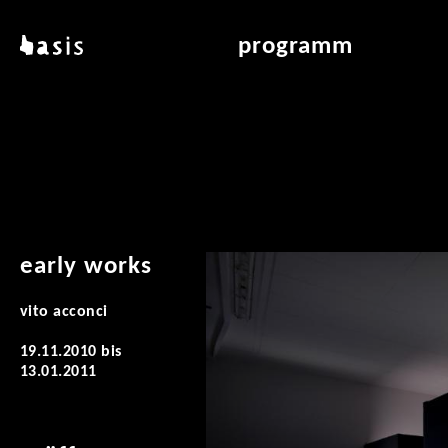
direkt zum inhalt
basis
programm
über basis
übersicht & archiv
standorte
vermittlung
kontakt
leseraum
publikationen
early works
vito acconci
19.11.2010
bis
13.01.2011