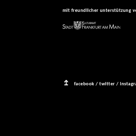
mit freundlicher unterstützung v
facebook
/
twitter
/
instag