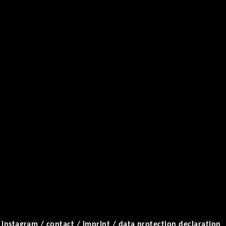
/
instagram
/
contact
/
imprint
/
data protection declaration