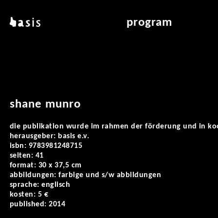
skip to main content
basis
program
about basis
overview & archiv
locations
art education
contact
reading room
publications
shane munro
die publikation wurde im rahmen der förderung und in koop
herausgeber: basis e.v.
isbn: 9783981248715
seiten: 41
format: 30 x 37,5 cm
abbildungen: farbige und s/w abbildungen
sprache: englisch
kosten: 5 €
published:
2014