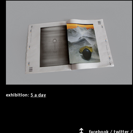
exhibition:
5 a day
facebook
/
twitter