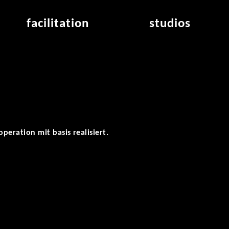
facilitation
studios
application
studios overview
air_frankfurt residency
from the studios
air_offenbach residency
open project room
workshops
eration mit basis realisiert.