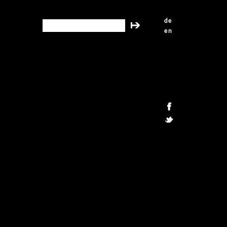
de
search this site
en