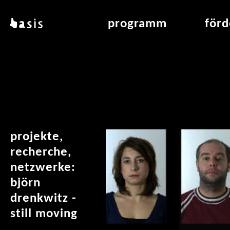
direkt zum inhalt
basis
programm
för
über basis
übersicht & archiv
raumve
standorte
vermittlung
air_fran
kontakt
leseraum
air_off
publikationen
projekte,
recherche,
netzwerke:
björn
drenkwitz -
still moving