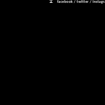
facebook
/
twitter
/
instag