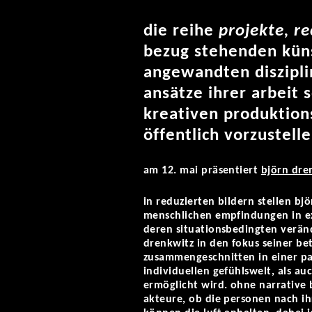
die reihe
projekte, r
bezug stehenden küns
angewandten diszipli
ansätze ihrer arbeit
kreativen produktio
öffentlich vorzustelle
am 12. mai präsentiert
björn dre
in reduzierten bildern stellen bj
menschlichen empfindungen in e
deren situationsbedingten verän
drenkwitz in den fokus seiner be
zusammengeschnitten in einer pa
individuellen gefühlswelt, als a
ermöglicht wird. ohne narrative 
akteure, ob die personen nach ih