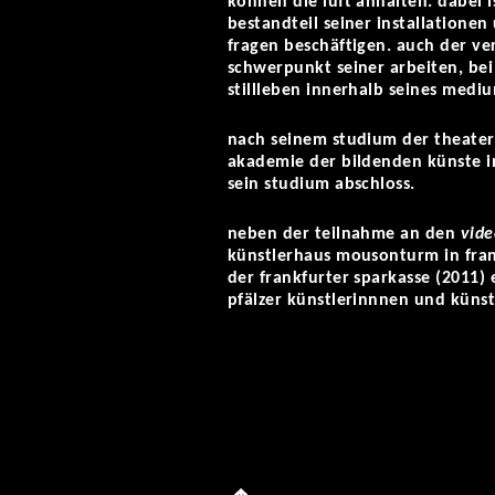
können die luft anhalten. dabei 
bestandteil seiner installationen
fragen beschäftigen. auch der ve
schwerpunkt seiner arbeiten, bei
stillleben innerhalb seines medi
nach seinem studium der theater
akademie der bildenden künste in 
sein studium abschloss.
neben der teilnahme an den
vide
künstlerhaus mousonturm in frank
der frankfurter sparkasse (2011)
pfälzer künstlerinnnen und künst