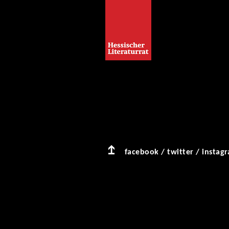
facebook
/
twitter
/
instag