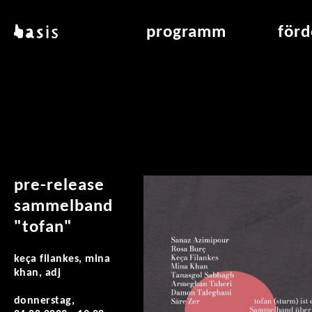
direkt zum inhalt
basis
programm
för
über basis
übersicht & archiv
raumve
standorte
vermittlung
air_fran
kontakt
leseraum
air_off
publikationen
pre-release
sammelband
"tofan"
keça filankes, mina
khan, adj
donnerstag,