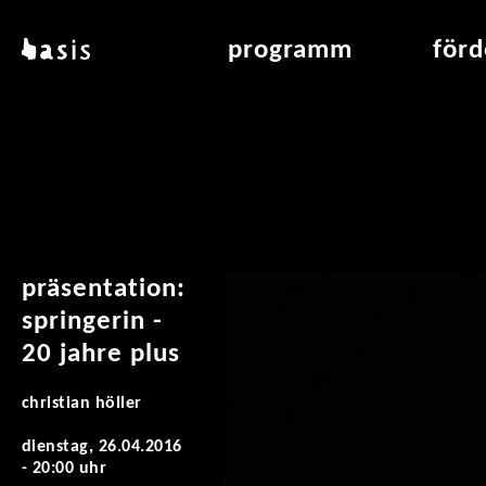
direkt zum inhalt
basis
programm
för
über basis
übersicht & archiv
raumve
standorte
vermittlung
air_fran
kontakt
leseraum
air_off
publikationen
präsentation:
springerin -
20 jahre plus
christian höller
dienstag, 26.04.2016
- 20:00 uhr