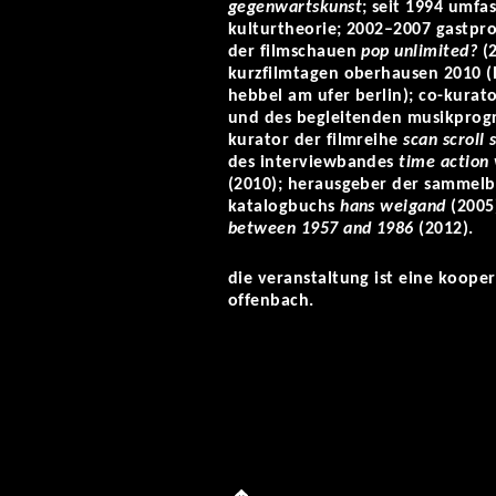
gegenwartskunst
; seit 1994 umfa
kulturtheorie; 2002–2007 gastpro
der filmschauen
pop unlimited?
(
kurzfilmtagen oberhausen 2010 (
hebbel am ufer berlin); co-kurat
und des begleitenden musikpro
kurator der filmreihe
scan scroll 
des interviewbandes
time action 
(2010); herausgeber der sammel
katalogbuchs
hans weigand
(2005
between 1957 and 1986
(2012).
die veranstaltung ist eine kooper
offenbach.