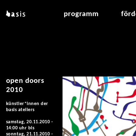
direkt zum inhalt
basis
programm
för
über basis
übersicht & archiv
raumve
standorte
vermittlung
air_fran
kontakt
leseraum
air_off
publikationen
open doors
2010
künstler*innen der
basis ateliers
samstag, 20.11.2010 -
14:00 uhr
bis
sonntag, 21.11.2010 -