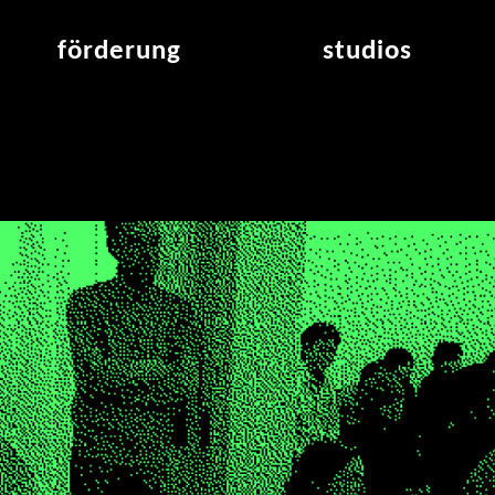
förderung
studios
raumvergabe
studioübersicht
air_frankfurt residency
aus den studios
air_offenbach residency
offener projektraum
werkstätten