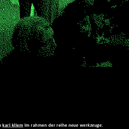
on
karl kliem
im rahmen der reihe
neue werkzeuge
.