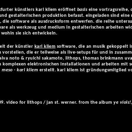
furter künstlers karl kliem eröffnet
basis
eine vortragsreihe, 
und gestalterischen produktion befasst. eingeladen sind eine
–, die software als ausdrucksform entwerfen. die reihe unters
ware als werkzeug und medium in gestalterischen arbeiten wi
wohin sie sich entwickeln.
kelt der künstler
karl kliem
software, die an musik gekoppelt is
 vorstellen, die er teilweise als live-setups für und in zusam
 alva noto & ryuichi sakamoto, lithops, thomas brinkmann uva
an komplexen elektronischen installationen und arbeiten mit 
n
meso - karl kliem
erstellt. karl kliem ist gründungsmitglied 
09. video for lithops / jan st. werner. from the album
ye viols!