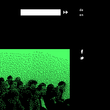
de
search this site
en