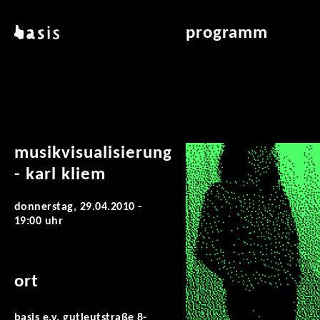
direkt zum inhalt
basis
programm
über basis
übersicht & archiv
standorte
vermittlung
kontakt
leseraum
publikationen
musikvisualisierung
- karl kliem
donnerstag, 29.04.2010 -
19:00 uhr
ort
basis e.v. gutleutstraße 8-