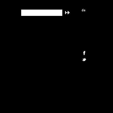
de
search this site