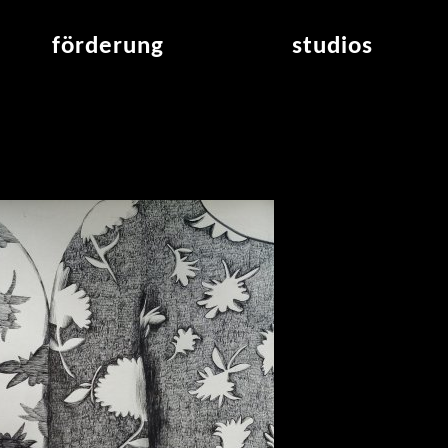
förderung
studios
raumvergabe
studioübersicht
air_frankfurt residency
aus den studios
air_offenbach residency
offener projektraum
werkstätten