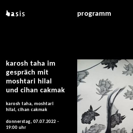
direkt zum inhalt
basis
programm
über basis
übersicht & archiv
standorte
vermittlung
kontakt
leseraum
publikationen
karosh taha im
gespräch mit
moshtari hilal
und cihan cakmak
karosh taha, moshtari
hilal, cihan cakmak
donnerstag, 07.07.2022 -
19:00 uhr