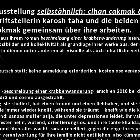
usstellung
selbstähnlich: cihan cakmak 
riftstellerin karosh taha und die beide
cakmak gemeinsam über ihre arbeiten.
e aus ihrem roman
beschreibung einer krabbenwanderung
lesen
lbstbilder und kollektivität als grundlage ihrer werke aus. d
rin dienen unter anderem als visuelle als auch inhaltliche v
l.
eutsch statt; keine anmeldung erforderlich, kostenlose veranst
 ›
beschreibung einer krabbenwanderung
‹ erschien 2018 bei 
dr3 und cosmo ausgestrahlt.
. sie studiert, hat einen freund und einen liebhaber, und sie 
 sie immer wieder kneift, während sie träumt – kneift wie die k
sind: sanaas mutter asija, die unter depressionen leidet. ihr va
ester helin, wütend, orientierungslos. und ihre tante khalida
t und über alles wacht. sanaa rebelliert gegen die enge ihres 
r verantwortung für ihre familie nicht entfliehen. also kümmer