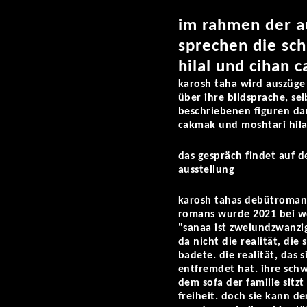
im rahmen der a
sprechen die sch
hilal und cihan 
karosh taha wird auszüg
über ihre bildsprache, se
beschriebenen figuren da
cakmak und moshtari hila
das gespräch findet auf d
ausstellung
karosh tahas debütroman
romans wurde 2021 bei w
"sanaa ist zweiundzwanzig
da nicht die realität, die
badete. die realität, das 
entfremdet hat. ihre schw
dem sofa der familie sitz
freiheit. doch sie kann de