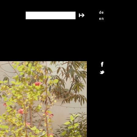
de
search this site
en