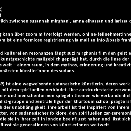
t)
)
äch zwischen suzannah mirghani, amna elhassan und larissa
g kann über zoom mitverfolgt werden, online-teilnehmer:inne
om ist eine formlose registrierung via mail an
info@basis-fran
 kulturellen resonanzen fängt suzi mirghanis film den geist ei
kunstgeschichte maßgeblich geprägt hat. durch die linse der 
s welt – einem raum, in dem mythos, erinnerung und kreativi
onärsten künstlerinnen des sudans.
9) ist eine wegweisende sudanesische künstlerin, deren werk 
e mit dem spirituellen verbindet. ihre ausdrucksstarke verwe
en- und menschenformen spiegeln themen wie verbundenheit, 
alist-gruppe und zentrale figur der khartoum school prägte 
 der unabhängigkeit. ihre arbeit ist tief inspiriert von ihre
er, von sudanesischer folklore, den spirituellen zar-zeremon
die sie in ihrer zeit in london beeinflusst haben und lässt sic
flusst sie generationen von künstlerinnen weltweit.