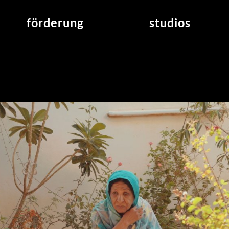
förderung
studios
raumvergabe
studioübersicht
air_frankfurt residency
aus den studios
air_offenbach residency
offener projektraum
werkstätten