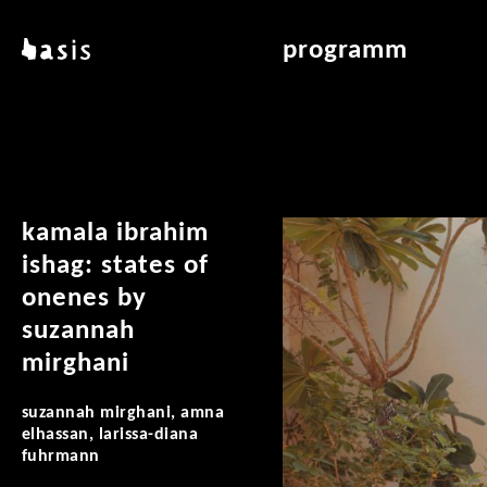
direkt zum inhalt
basis
programm
über basis
übersicht & archiv
standorte
vermittlung
kontakt
leseraum
publikationen
kamala ibrahim
ishag: states of
onenes by
suzannah
mirghani
suzannah mirghani, amna
elhassan, larissa-diana
fuhrmann