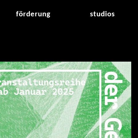
förderung
studios
raumvergabe
studioübersicht
air_frankfurt residency
aus den studios
air_offenbach residency
offener projektraum
werkstätten