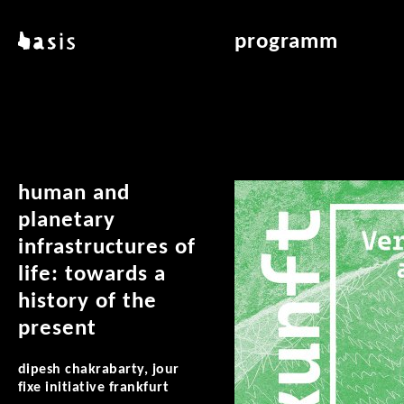
direkt zum inhalt
basis
programm
über basis
übersicht & archiv
standorte
vermittlung
kontakt
leseraum
publikationen
human and
planetary
infrastructures of
life: towards a
history of the
present
dipesh chakrabarty, jour
fixe initiative frankfurt