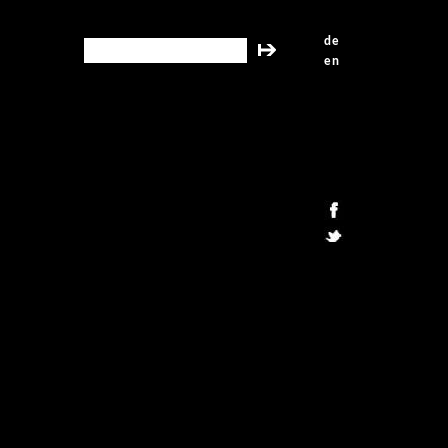
de
search this site
en