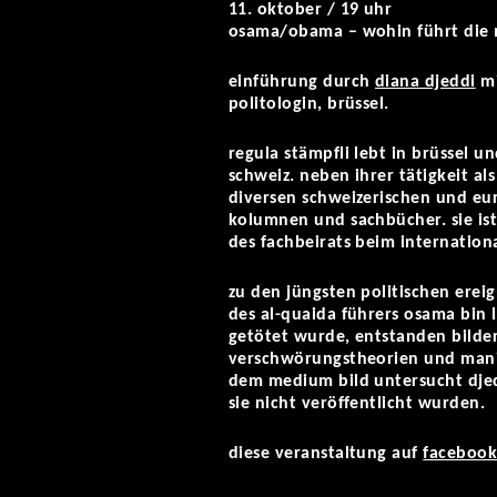
11. oktober / 19 uhr
osama/obama – wohin führt die m
einführung durch
diana djeddi
mi
politologin, brüssel.
regula stämpfli lebt in brüssel u
schweiz. neben ihrer tätigkeit al
diversen schweizerischen und euro
kolumnen und sachbücher. sie ist 
des fachbeirats beim internation
zu den jüngsten politischen erei
des al-quaida führers osama bin l
getötet wurde, entstanden bilder
verschwörungstheorien und manip
dem medium bild untersucht djedd
sie nicht veröffentlicht wurden.
diese veranstaltung auf
faceboo