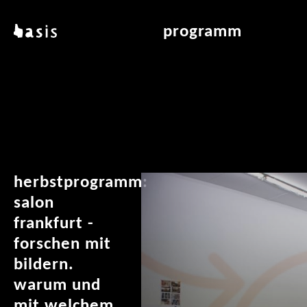
direkt zum inhalt
basis
programm
über basis
übersicht & archiv
standorte
vermittlung
kontakt
leseraum
publikationen
herbstprogramm:
salon
frankfurt -
forschen mit
bildern.
warum und
mit welchem