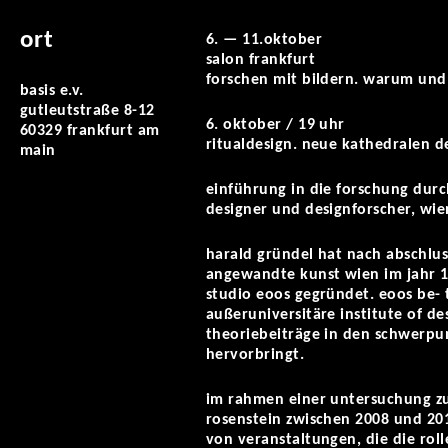
ort
6. — 11.oktober
salon frankfurt
forschen mit bildern. warum und
basis e.v.
gutleutstraße 8-12
6. oktober / 19 uhr
60329 frankfurt am
ritualdesign. neue kathedralen d
main
einführung in die forschung dur
designer und designforscher, wie
harald gründel hat nach abschluss
angewandte kunst wien im jahr
studio eoos gegründet. eoos be- t
außeruniversitäre institute of d
theoriebeiträge in den schwerpu
hervorbringt.
im rahmen einer untersuchung zur 
rosenstein zwischen 2008 und 20
von veranstaltungen, die die roll