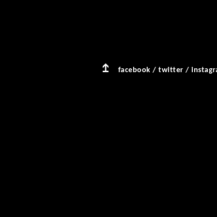
facebook
/
twitter
/
instag