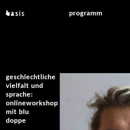
direkt zum inhalt
basis
programm
über basis
übersicht & archiv
standorte
vermittlung
kontakt
leseraum
publikationen
geschlechtliche
vielfalt und
sprache:
onlineworkshop
mit blu
doppe