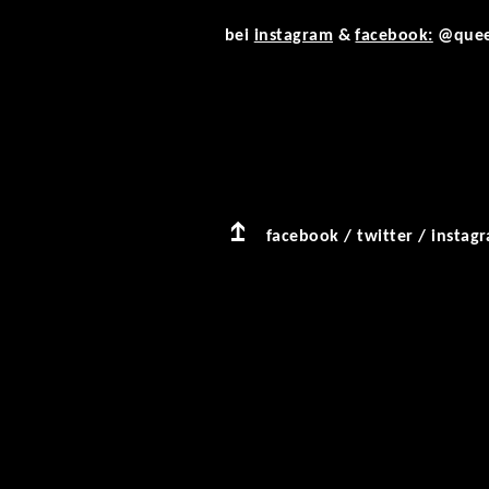
bei
instagram
&
facebook:
@quee
facebook
/
twitter
/
instag