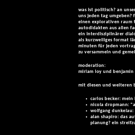
was ist politisch? an uns
uns jeden tag umgeben? f
einen explorativen raum f
autodidakten aus allen f
ein interdisziplinärer dial
als kurzweiliges format l
minuten für jeden vortra
zu versammeln und gemei
moderation:
miriam loy und benjamin 
mit diesen und weiteren 
carlos becker: mein 
nicola dropmann: "
wolfgang dunkelau:
alan shapiro: das au
planung? ein streif