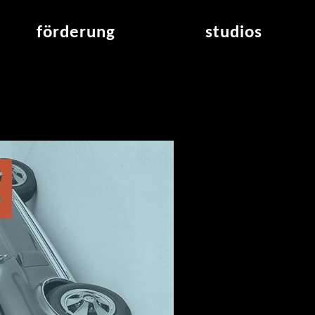
förderung
studios
raumvergabe
studioübersicht
air_frankfurt residency
aus den studios
air_offenbach residency
offener projektraum
werkstätten