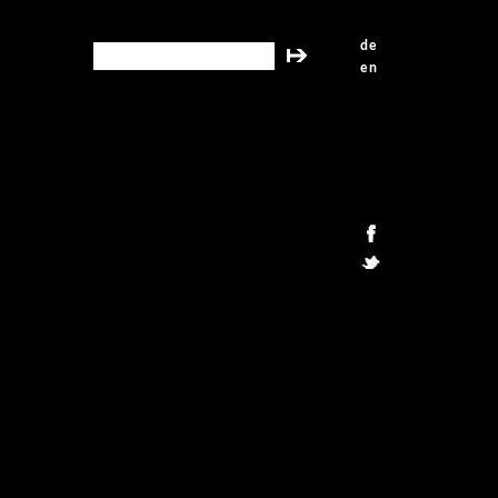
de
search this site
en