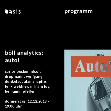
direkt zum inhalt
basis
programm
über basis
übersicht & archiv
standorte
vermittlung
kontakt
leseraum
publikationen
böll analytics:
auto!
carlos becker, nicola
dropmann, wolfgang
dunkelau, alan shapiro,
felix weidner, miriam loy,
benjamin pfeifer
donnerstag, 12.12.2013 -
19:00 uhr