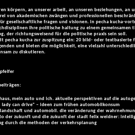
eren körpern, an unserer arbeit, an unseren beziehungen, an
rei von akademischen zwängen und professionellen beschränku
ür gesellschaftliche fragen und visionen. in pecha kucha-vor
achdisziplinen ihre politische haltung zu einem gemeinsamen 
og, der richtungsweisend für die politische praxis sein soll.
ädt pecha kucha zur zuspitzung ein: 20 bild- oder textbasierte
genden und bieten die möglichkeit, eine vielzahl unterschied
nsam zu diskutieren.
pfeifer
beiträgen:
haus, mein auto und ich. aktuelle perspektiven auf die autog
a lady can drive" – ideen zum frühen automobilkonsum
 landschaft und automobil. die veränderung der wahrnehmung
to der zukunft und die zukunft der stadt felix weidner: intelli
zug durch die methoden der verkehrsplanung