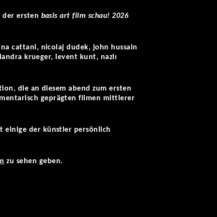
i der ersten
basis art film schau! 2026
na cattani, nicolaj dudek, john hussain
diandra krueger, levent kunt, nazlı
ktion, die an diesem abend zum ersten
mentarisch geprägten filmen mittlerer
 einige der künstler persönlich
am
zu sehen geben.