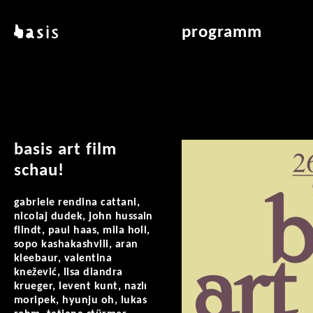
direkt zum inhalt
basis
programm
über basis
übersicht & archiv
standorte
vermittlung
kontakt
leseraum
publikationen
basis art film
schau!
gabriele rendina cattani,
nicolaj dudek, john hussain
flindt, paul haas, mila holl,
sopo kashakashvili, aran
kleebaur, valentina
knežević, lisa diandra
krueger, levent kunt, nazlı
moripek, hyunju oh, lukas