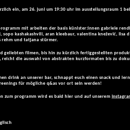
rzlich ein, am 26. juni um 19:30 uhr im ausstellungsraum 1 be
 programm mit arbeiten der basis künlster:innen gabriele rendi
ll, sopo kashakashvili, aran kleebaur, valentina knežević, lisa 
s rehm und tatjana stürmer.
 geliebten filmen, bis hin zu kürzlich fertiggestellten produ
, reicht die auswahl von abstrakten kurzformaten bis zu doku
en drink an unserer bar, schnappt euch einen snack und lernt
reenings für mögliche q&as vor ort sein werden!
nen zum programm wird es bald hier und auf unserem
instagr
glisch