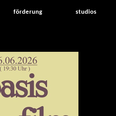
förderung
studios
raumvergabe
studioübersicht
air_frankfurt residency
aus den studios
air_offenbach residency
offener projektraum
werkstätten