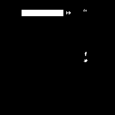
de
search this site