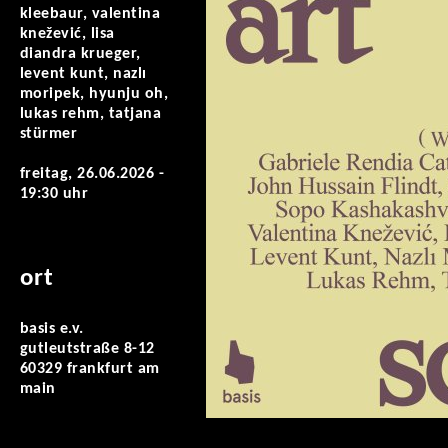
kleebaur, valentina
knežević, lisa
diandra krueger,
levent kunt, nazlı
moripek, hyunju oh,
lukas rehm, tatjana
stürmer
freitag, 26.06.2026 -
19:30 uhr
ort
basis e.v.
gutleutstraße 8-12
60329 frankfurt am
main