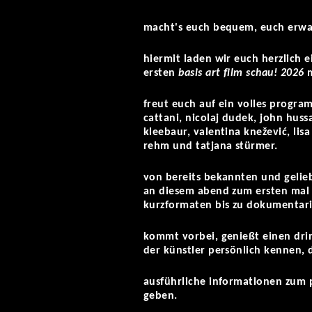
macht's euch bequem, euch erwar
hiermit laden wir euch herzlich e
ersten
basis art film schau! 2026
m
freut euch auf ein volles progra
cattani, nicolaj dudek, john hussa
kleebaur, valentina knežević, lis
rehm und tatjana stürmer.
von bereits bekannten und geliebt
an diesem abend zum ersten mal 
kurzformaten bis zu dokumentaris
kommt vorbei, genießt einen drin
der künstler persönlich kennen, 
ausführliche informationen zum
geben.