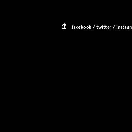
facebook
/
twitter
/
instag