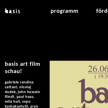
direkt zum inhalt
basis
programm
för
über basis
übersicht & archiv
raumve
standorte
vermittlung
air_fran
kontakt
leseraum
air_off
publikationen
basis art film
schau!
gabriele rendina
cattani, nicolaj
dudek, john hussain
flindt, paul haas,
mila holl, sopo
kashakashvili, aran