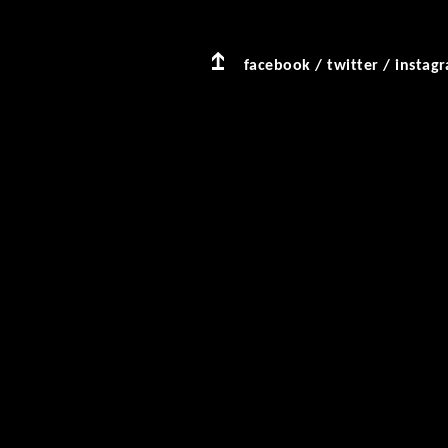
facebook
/
twitter
/
instag