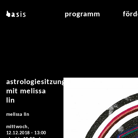
direkt zum inhalt
basis
programm
för
über basis
übersicht & archiv
raumve
standorte
vermittlung
air_fran
kontakt
leseraum
air_off
publikationen
astrologiesitzung
mit melissa
lin
melissa lin
mittwoch,
12.12.2018 -
13:00