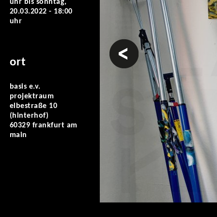
uhr
bis
sonntag,
20.03.2022 - 18:00
uhr
vorheriges
ort
basis e.v.
projektraum
elbestraße 10
(hinterhof)
60329 frankfurt am
main