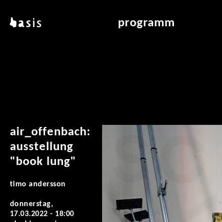
direkt zum inhalt
basis
programm
über basis
übersicht & archiv
standorte
vermittlung
kontakt
leseraum
publikationen
air_offenbach:
ausstellung
"book lung"
timo andersson
donnerstag,
17.03.2022 - 18:00