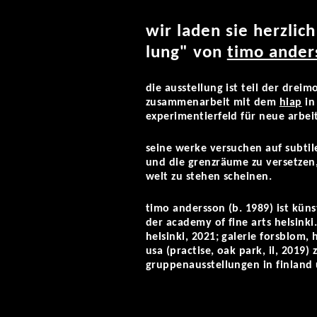
wir laden sie herzlic
lung" von
timo ander
die ausstellung ist teil der drei
zusammenarbeit mit dem
hiap
in
experimentierfeld für neue arbeit
seine werke versuchen auf subtil
und die grenzräume zu versetzen
welt zu stehen scheinen.
timo andersson (b. 1989) ist künst
der academy of fine arts helsinki
helsinki, 2021; galerie forsblom, 
usa (practise, oak park, il, 2019
gruppenausstellungen in finland u