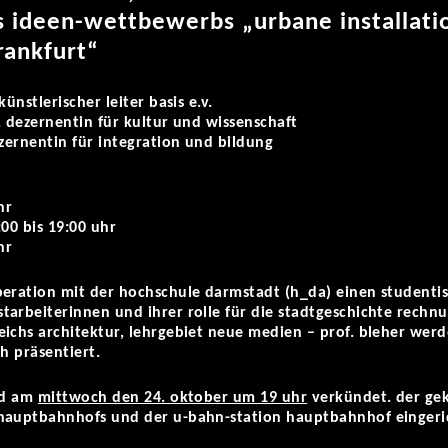
s ideen-wettbewerbs „urbane installati
rankfurt“
ünstlerischer leiter basis e.v.
, dezernentin für kultur und wissenschaft
ezernentin für integration und bildung
hr
:00 bis 19:00 uhr
hr
peration mit der hochschule darmstadt (h_da) einen studenti
arbeiterinnen und ihrer rolle für die stadtgeschichte rechnu
ichs architektur, lehrgebiet neue medien – prof. bleher werd
h präsentiert.
ird am
mittwoch den 24. oktober um 19 uhr
verkündet. der gek
hauptbahnhofs und der u-bahn-station hauptbahnhof eingeri