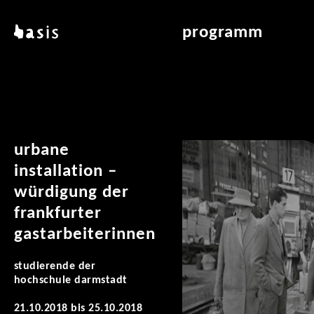
direkt zum inhalt
basis
programm
über basis
übersicht & archiv
standorte
vermittlung
kontakt
leseraum
publikationen
urbane
installation –
würdigung der
frankfurter
gastarbeiterinnen
studierende der
hochschule darmstadt
21.10.2018
bis
25.10.2018