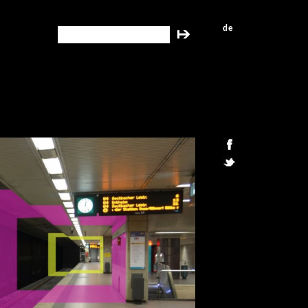
de
search this site