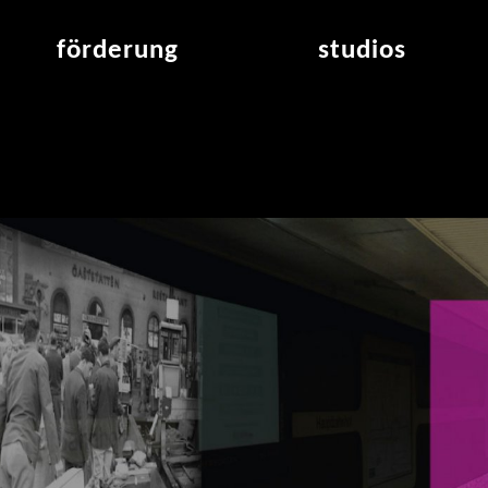
förderung
studios
raumvergabe
studioübersicht
air_frankfurt residency
aus den studios
air_offenbach residency
offener projektraum
werkstätten