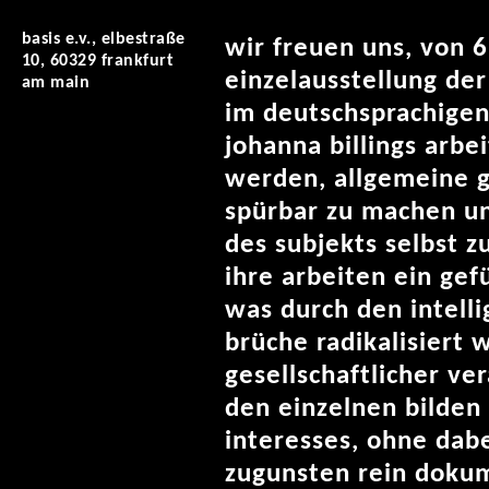
basis e.v., elbestraße
wir freuen uns, von 6
10, 60329 frankfurt
einzelausstellung de
am main
im deutschsprachigen
johanna billings arb
werden, allgemeine g
spürbar zu machen un
des subjekts selbst z
ihre arbeiten ein gef
was durch den intelli
brüche radikalisiert
gesellschaftlicher v
den einzelnen bilden
interesses, ohne dabe
zugunsten rein dokum