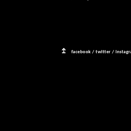
facebook
/
twitter
/
instag