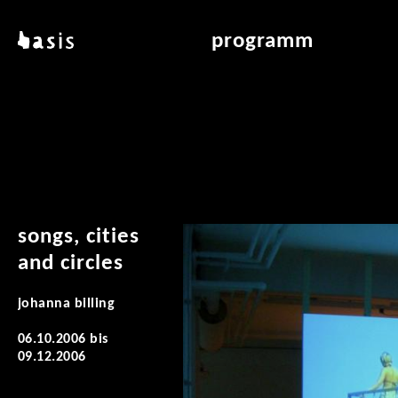
direkt zum inhalt
basis
programm
über basis
übersicht & archiv
standorte
vermittlung
kontakt
leseraum
publikationen
songs, cities
and circles
johanna billing
06.10.2006
bis
09.12.2006