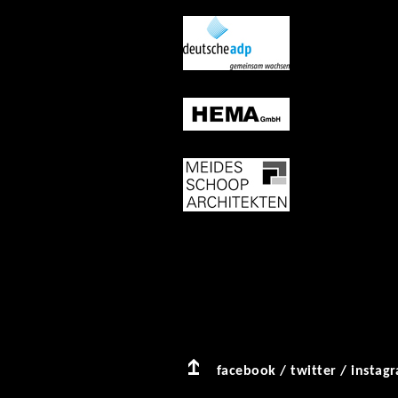
facebook
/
twitter
/
instag