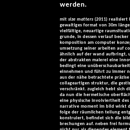
werden.
mit
size matters
(2011) realisiert
gewaltiges format von 30m läng
vielfältige, neuartige raumsituat
grunde, in dessen verlauf becker
komposition am computer konzeptu
umsetzung seiner arbeiten auf co
ähnlich auf der wand aufbringt, 
der abstrakten malerei eine inno
bedingt eine unüberschaubarkeit
einnehmen und führt zu immer n
aus der nähe betrachtete präzise
collageartigen struktur, die ges
verschränkt. zugleich hebt sich d
da nun die hermetische oberfläch
eine physische involviertheit des
narrative moment im bild wirkt 
folge der räumlichen teilung ent
konstruiert, befindet sich die bi
brechungen auf. neben frei formul
nicht nur als dienendes element 