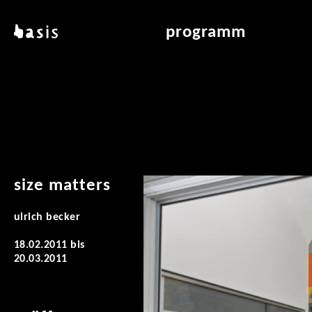
direkt zum inhalt
basis
programm
über basis
übersicht & archiv
standorte
vermittlung
kontakt
leseraum
publikationen
size matters
ulrich becker
18.02.2011
bis
20.03.2011