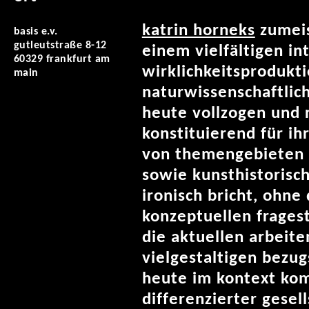
katrin horneks
zumeis
basis e.v.
gutleutstraße 8-12
einem vielfältigen in
60329 frankfurt am
wirklichkeitsprodukti
main
naturwissenschaftlic
heute vollzogen und r
konstituierend für ih
von themengebieten 
sowie kunsthistorisc
ironisch bricht, ohne
konzeptuellen frages
die aktuellen arbeite
vielgestaltigen bezu
heute im kontext ko
differenzierter gesel