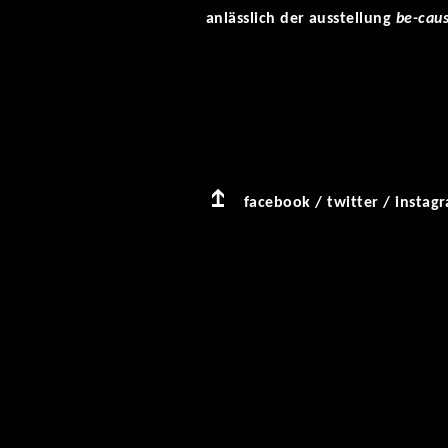
anlässlich der ausstellung
be-cau
facebook
/
twitter
/
instag