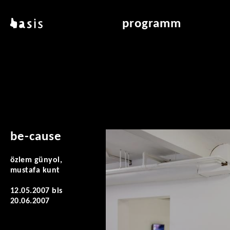
direkt zum inhalt
basis
programm
über basis
übersicht & archiv
standorte
vermittlung
kontakt
leseraum
publikationen
be-cause
özlem günyol,
mustafa kunt
12.05.2007
bis
20.06.2007