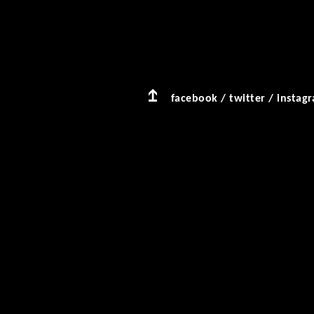
facebook
/
twitter
/
instag