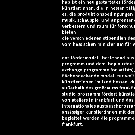
hap ist ein neu gestartetes för
künstler:innen, die in hessen täti
es, die produktionsbedingungen 
musik, schauspiel und angrenzend
verbessern und raum für forschu
bieten.
die verschiedenen stipendien de
vom hessischen ministerium für w
das fördermodell, bestehend au
programm
und dem
hap austau
exchange programme for artists),
flächendeckende modell zur wei
künstler:innen im land hessen. 
außerhalb des großraums frankfur
studio-programm fördert künstle
von ateliers in frankfurt und da
internationales austauschprogra
ansässiger künstler:innen mit de
begleitet werden die programm
frankfurt.